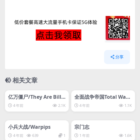
分享
相关文章
管理发布
HOT
管理发布
HOT
svip专属
svip专属
亿万僵尸/They Are Billi
全面战争帝国Total War:
onsThey Are Billions/
NAPOLEON – Definitiv
4 年前
2.1K
4 年前
1.1K
他们是数十亿
e Edition
管理发布
HOT
管理发布
HOT
svip专属
svip专属
小兵大战/Warpips
宗门志
4 年前
639
1
1 年前
1.6K