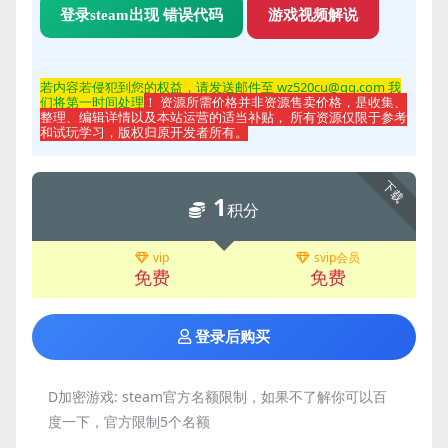
登录steam出现 错误代码
游戏视频解说
若内容若侵
犯到您的权益，请发送邮件至 wz520cu@qq.com 我
们将第一时间处理
！ 资源所需价格并非资源售卖价格，是收集、
整理、编辑详情以及本站运营的适当补贴， 所有资源仅限于参考
和试玩学习，版权归原开发者所有。
下载
1
积分
vip
svip会员
免费
免费
登录后购买
D加密游戏:
steam官方名额限制，如果不了解你可以百
度一下，官方限制5个名额