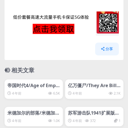
分享
相关文章
管理发布
HOT
管理发布
HOT
svip专属
svip专属
帝国时代4/Age of Empir
亿万僵尸/They Are Billi
es IV
onsThey Are Billions/
4 年前
6.5K
4 年前
2.1K
他们是数十亿
管理发布
HOT
管理发布
HOT
svip专属
svip专属
米德加尔的部落/米德加德
苏军游击队1941扩展版/P
部落/Tribes of Midgard
artisans 1941 Extended
4 年前
1.0K
4 年前
372
1
Edition