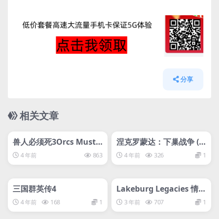
分享
相关文章
管理发布
HOT
管理发布
HOT
svip专属
svip专属
兽人必须死3Orcs Must
涅克罗蒙达：下巢战争 (N
Die! 3
ecromunda: Underhive
4 年前
863
4 年前
326
1
Wars)
管理发布
HOT
管理发布
HOT
svip专属
svip专属
三国群英传4
Lakeburg Legacies 情定
雷克堡：月老模拟器
4 年前
168
1
3 年前
707
1