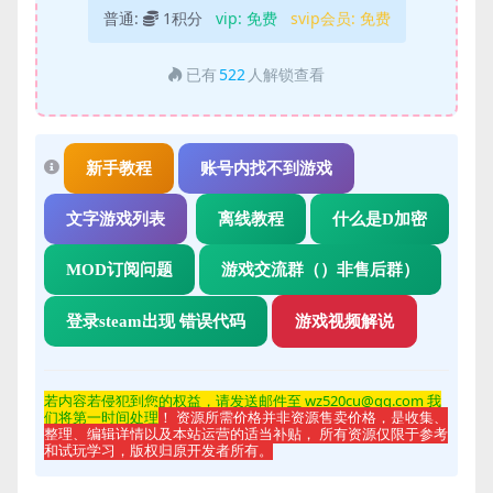
普通:
1积分
vip:
免费
svip会员:
免费
已有
522
人解锁查看
新手教程
账号内找不到游戏
文字游戏列表
离线教程
什么是D加密
MOD订阅问题
游戏交流群（）非售后群）
登录steam出现 错误代码
游戏视频解说
若内容若侵
犯到您的权益，请发送邮件至 wz520cu@qq.com 我
们将第一时间处理
！ 资源所需价格并非资源售卖价格，是收集、
整理、编辑详情以及本站运营的适当补贴， 所有资源仅限于参考
和试玩学习，版权归原开发者所有。