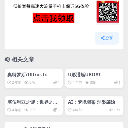
分享
相关文章
管理发布
HOT
管理发布
HOT
svip专属
svip专属
奥特罗斯/Ultros lx
U形潜艇UBOAT
2 年前
246
1
4 年前
388
1
管理发布
HOT
管理发布
HOT
svip专属
svip专属
塞伯利亚之谜：世界之前/
AI：梦境档案 涅槃肇始
Syberia: The World Bef
4 年前
292
1
4 年前
1.7K
ore