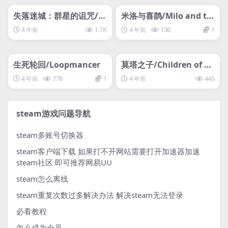
svip专属
svip专属
失落迷城：群星的诅咒/A
米洛与喜鹊/Milo and th
sterigos: Curse of the S
e Magpies
4 年前
1.7K
4 年前
136
1
tars
管理发布
HOT
管理发布
HOT
svip专属
svip专属
生死轮回/Loopmancer
莫塔之子/Children of M
orta/
4 年前
778
1
4 年前
446
steam游戏问题导航
steam多账号切换器
steam客户端下载
如果打不开网站需要打开加速器加速
steam社区 即可推荐网易UU
steam怎么离线
steam重复次数过多解决办法
解决steam无法登录
必看教程
怎么成为会员