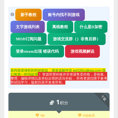
新手教程
账号内找不到游戏
文字游戏列表
离线教程
什么是D加密
MOD订阅问题
游戏交流群（）非售后群）
登录steam出现 错误代码
游戏视频解说
若内容若侵
犯到您的权益，请发送邮件至 wz520cu@qq.com 我
们将第一时间处理
！ 资源所需价格并非资源售卖价格，是收集、
整理、编辑详情以及本站运营的适当补贴， 所有资源仅限于参考
和试玩学习，版权归原开发者所有。
下载
1
积分
vip
svip会员