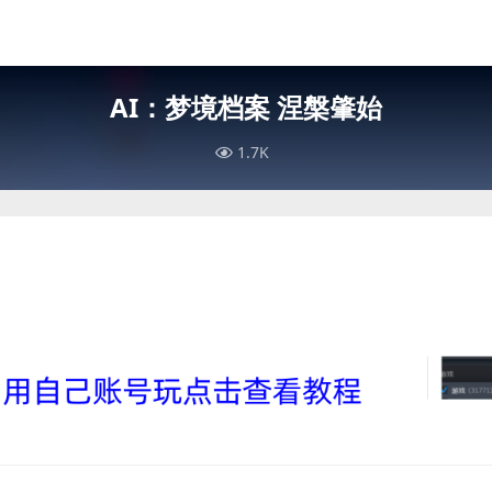
AI：梦境档案 涅槃肇始
1.7K