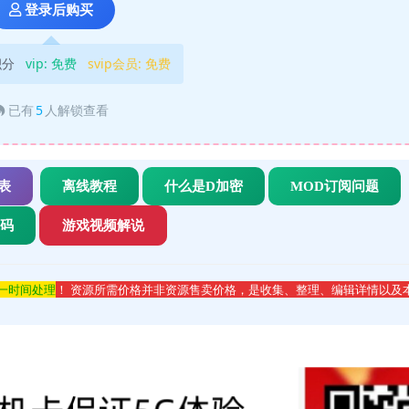
登录后购买
积分
vip:
免费
svip会员:
免费
已有
5
人解锁查看
表
离线教程
什么是D加密
MOD订阅问题
代码
游戏视频解说
第一时间处理
！ 资源所需价格并非资源售卖价格，是收集、整理、编辑详情以及