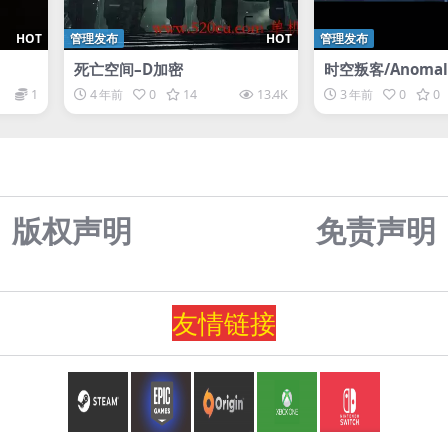
HOT
管理发布
HOT
管理发布
死亡空间–D加密
时空叛客/Anomal
1
4 年前
0
14
13.4K
3 年前
0
0
版权声明
免责声
明
友情
链
接