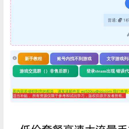
普通:
1
新手教程
账号内找不到游戏
文字游戏列
游戏交流群（）非售后群）
登录steam出现 错误
若内容若侵
犯到您的权益，请发送邮件至 wz520cu@qq.com 我们将
适当补贴， 所有资源仅限于参考和试玩学习，版权归原开发者所有。