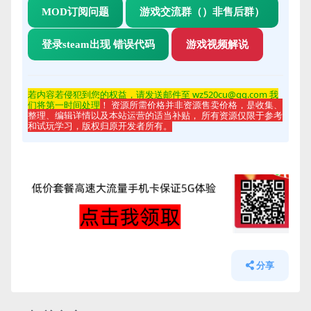
MOD订阅问题
游戏交流群（）非售后群）
登录steam出现 错误代码
游戏视频解说
若内容若侵
犯到您的权益，请发送邮件至 wz520cu@qq.com 我
们将第一时间处理
！ 资源所需价格并非资源售卖价格，是收集、
整理、编辑详情以及本站运营的适当补贴， 所有资源仅限于参考
和试玩学习，版权归原开发者所有。
分享