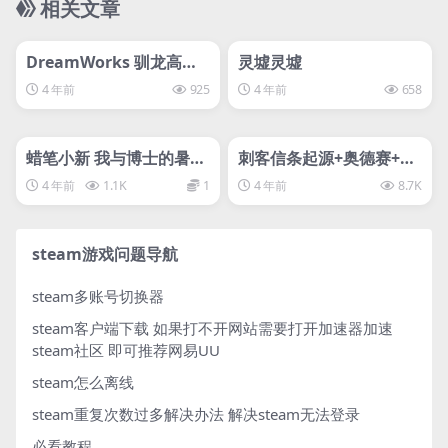
相关文章
管理发布
HOT
管理发布
HOT
svip专属
svip专属
DreamWorks 驯龙高
灵墟灵墟
手：九界龙族传说
4 年前
925
4 年前
658
管理发布
HOT
管理发布
HOT
svip专属
svip专属
蜡笔小新 我与博士的暑假
刺客信条起源+奥德赛+3
～没有终点的七日之旅～
代重制版/刺客信条3/刺客
4 年前
1.1K
1
4 年前
8.7K
信条奥德赛–D加密
steam游戏问题导航
steam多账号切换器
steam客户端下载
如果打不开网站需要打开加速器加速
steam社区 即可推荐网易UU
steam怎么离线
steam重复次数过多解决办法
解决steam无法登录
必看教程