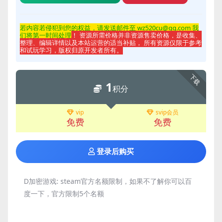
若内容若侵
犯到您的权益，请发送邮件至 wz520cu@qq.com 我
们将第一时间处理
！ 资源所需价格并非资源售卖价格，是收集、
整理、编辑详情以及本站运营的适当补贴， 所有资源仅限于参考
和试玩学习，版权归原开发者所有。
下载
1
积分
vip
svip会员
免费
免费
登录后购买
D加密游戏:
steam官方名额限制，如果不了解你可以百
度一下，官方限制5个名额