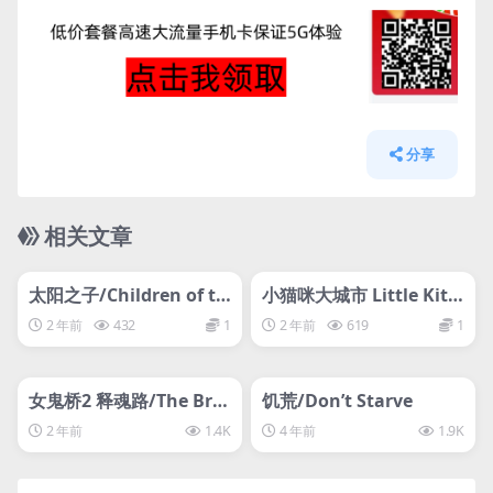
分享
相关文章
管理发布
HOT
管理发布
HOT
svip专属
svip专属
太阳之子/Children of th
小猫咪大城市 Little Kitt
e Sun
y, Big City
2 年前
432
1
2 年前
619
1
管理发布
HOT
管理发布
HOT
svip专属
svip专属
女鬼桥2 释魂路/The Brid
饥荒/Don’t Starve
ge Curse 2: The Extrica
2 年前
1.4K
4 年前
1.9K
tion女鬼桥二（