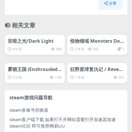
分享
相关文章
管理发布
HOT
管理发布
HOT
svip专属
svip专属
至暗之光/Dark Light
怪物领域 Monsters Do
main
4 年前
984
2 年前
592
1
管理发布
HOT
管理发布
HOT
svip专属
svip专属
雾锁王国 (Enshrouded)
狂野星球复仇记 / Reven
离线
ge of the Savage Plane
3 年前
1.4K
1 年前
552
t
steam游戏问题导航
steam多账号切换器
steam客户端下载
如果打不开网站需要打开加速器加速
steam社区 即可推荐网易UU