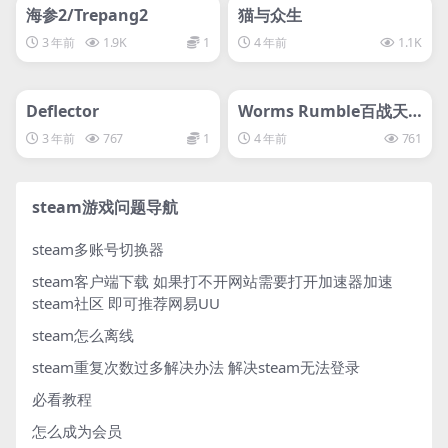
svip专属
离线游戏平台别问
海参2/Trepang2
猫与众生
3 年前
1.9K
1
4 年前
1.1K
管理发布
HOT
管理发布
HOT
svip专属
svip专属
Deflector
Worms Rumble百战天
虫：大混战
3 年前
767
1
4 年前
761
steam游戏问题导航
steam多账号切换器
steam客户端下载
如果打不开网站需要打开加速器加速
steam社区 即可推荐网易UU
steam怎么离线
steam重复次数过多解决办法
解决steam无法登录
必看教程
怎么成为会员