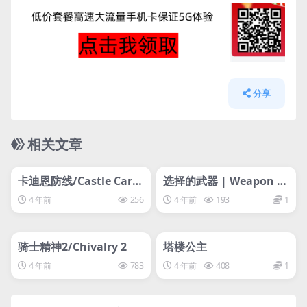
分享
相关文章
管理发布
HOT
管理发布
HOT
svip专属
svip专属
卡迪恩防线/Castle Cardi
选择的武器 | Weapon of
ans
Choice
4 年前
256
4 年前
193
1
管理发布
HOT
管理发布
HOT
svip专属
svip专属
骑士精神2/Chivalry 2
塔楼公主
4 年前
783
4 年前
408
1