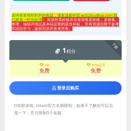
若内容若侵
犯到您的权益，请发送邮件至 wz520cu@qq.com 我
们将第一时间处理
！ 资源所需价格并非资源售卖价格，是收集、
整理、编辑详情以及本站运营的适当补贴， 所有资源仅限于参考
和试玩学习，版权归原开发者所有。
下载
1
积分
vip
svip会员
免费
免费
登录后购买
D加密游戏:
steam官方名额限制，如果不了解你可以百
度一下，官方限制5个名额