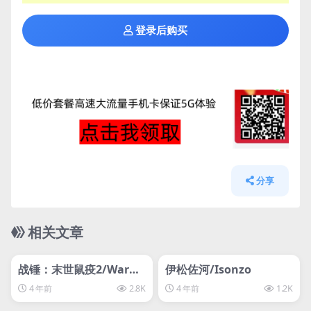
登录后购买
分享
相关文章
管理发布
HOT
管理发布
HOT
svip专属
svip专属
战锤：末世鼠疫2/Warha
伊松佐河/Isonzo
mmer: Vermintide 2
4 年前
2.8K
4 年前
1.2K