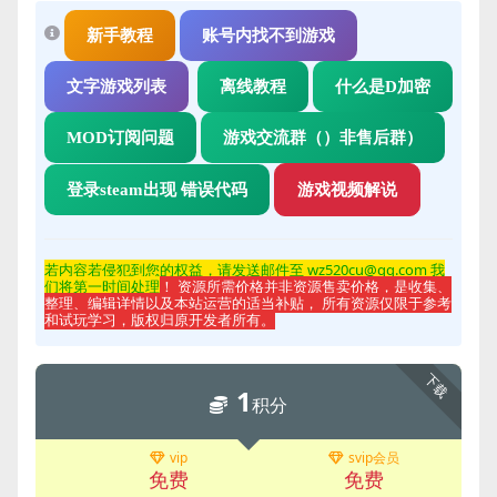
新手教程
账号内找不到游戏
文字游戏列表
离线教程
什么是D加密
MOD订阅问题
游戏交流群（）非售后群）
登录steam出现 错误代码
游戏视频解说
若内容若侵
犯到您的权益，请发送邮件至 wz520cu@qq.com 我
们将第一时间处理
！ 资源所需价格并非资源售卖价格，是收集、
整理、编辑详情以及本站运营的适当补贴， 所有资源仅限于参考
和试玩学习，版权归原开发者所有。
下载
1
积分
vip
svip会员
免费
免费