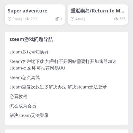
管理发布
HOT
管理发布
HOT
svip专属
svip专属
Super adventure
重返猴岛/Return to Mo
nkey Island
3 年前
2.3K
1
4 年前
527
steam游戏问题导航
steam多账号切换器
steam客户端下载
如果打不开网站需要打开加速器加速
steam社区 即可推荐网易UU
steam怎么离线
steam重复次数过多解决办法
解决steam无法登录
必看教程
怎么成为会员
解决steam无法登录