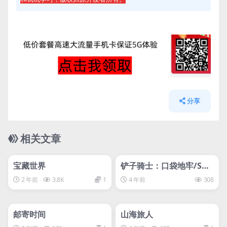
分享
相关文章
管理发布
HOT
管理发布
HOT
svip专属
svip专属
宝藏世界
铲子骑士：口袋地牢/Sho
vel Knight Pocket Dun
2 年前
3.8K
1
4 年前
308
geon
管理发布
HOT
管理发布
HOT
svip专属
svip专属
邮寄时间
山海旅人