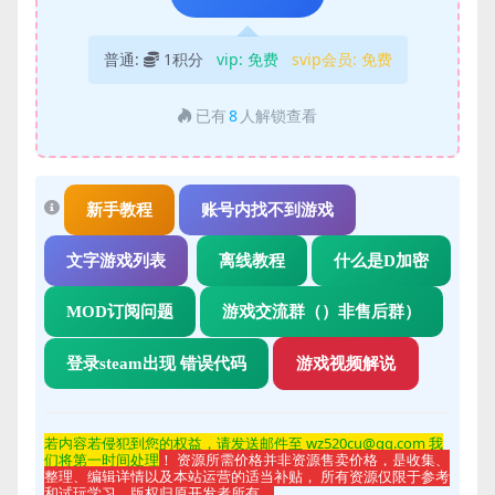
普通:
1积分
vip:
免费
svip会员:
免费
已有
8
人解锁查看
新手教程
账号内找不到游戏
文字游戏列表
离线教程
什么是D加密
MOD订阅问题
游戏交流群（）非售后群）
登录steam出现 错误代码
游戏视频解说
若内容若侵
犯到您的权益，请发送邮件至 wz520cu@qq.com 我
们将第一时间处理
！ 资源所需价格并非资源售卖价格，是收集、
整理、编辑详情以及本站运营的适当补贴， 所有资源仅限于参考
和试玩学习，版权归原开发者所有。