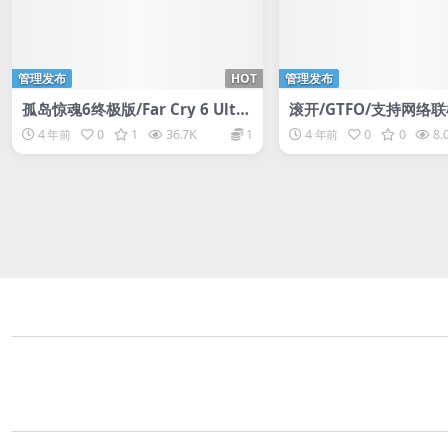
管理发布
HOT
管理发布
孤岛惊魂6终极版/Far Cry 6 Ulti
滚开/GTFO/支持网络
mate Edition
4 年前
0
1
36.7K
1
4 年前
0
0
8.