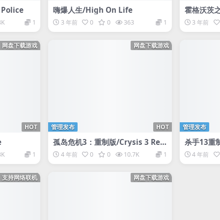
Police
嗨爆人生/High On Life
霍格沃茨之遗
8K
1
3 年前
0
0
363
1
3 年前
网盘下载游戏
网盘下载游戏
HOT
管理发布
HOT
管理发布
e
孤岛危机3：重制版/Crysis 3 Re
杀手13重制版
mastered
3K
1
4 年前
0
0
10.7K
1
4 年前
支持网络联机
网盘下载游戏