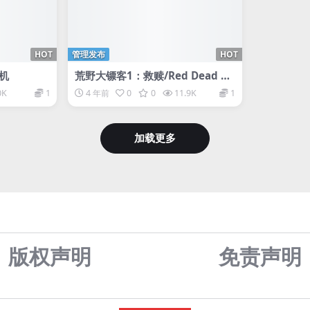
HOT
管理发布
HOT
联机
荒野大镖客1：救赎/Red Dead Re
demption
0K
1
4 年前
0
0
11.9K
1
加载更多
版权声明
免责声
明