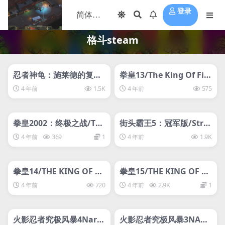
登录
格斗steam
管理发布
HOT
管理发布
HOT
svip专属
svip专属
忍者神龟：施莱德的复仇/
拳皇13/The King Of Fig
Teenage Mutant Ninja
hters XIII
4 年前
1.5K
4 年前
575
Turtles: Shredder’s Rev
管理发布
enge
HOT
管理发布
HOT
svip专属
svip专属
拳皇2002：终极之战/The
街头霸王5：冠军版/Stre
King of Fighters 2002 U
et Fighter V: Champion
4 年前
369
1
4 年前
1.9K
nlimited Match
Edition（lg）
管理发布
HOT
管理发布
HOT
svip专属
svip专属
拳皇14/THE KING OF FI
拳皇15/THE KING OF FI
GHTERS XIV
GHTERS XV
4 年前
720
4 年前
2.9K
1
管理发布
HOT
管理发布
HOT
svip专属
svip专属
火影忍者究极风暴4Naru
火影忍者究极风暴3NARU