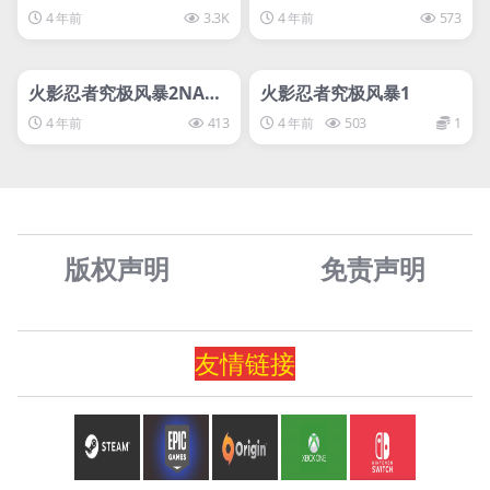
to Shippuden: Ultimat
TO SHIPPUDEN: Ultima
4 年前
3.3K
4 年前
573
e Ninja Storm 4
te Ninja STORM 3 Full
管理发布
HOT
管理发布
Burst HD
HOT
svip专属
svip专属
火影忍者究极风暴2NARU
火影忍者究极风暴1
TO SHIPPUDEN: Ultima
4 年前
413
4 年前
503
1
te Ninja STORM 2
版权声明
免责声
明
友情
链
接