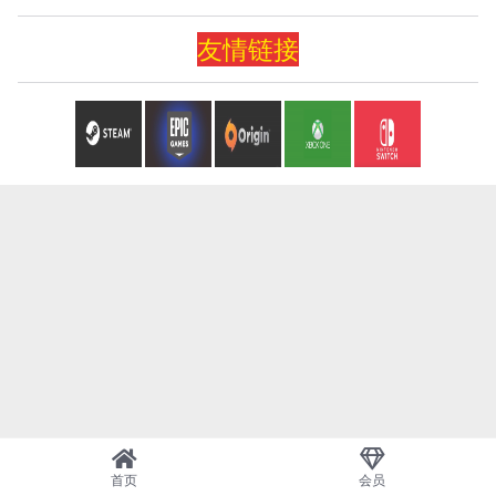
友情
链
接
首页
会员