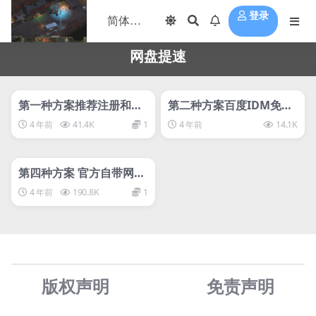
登录
网盘提速
管理发布
HOT
管理发布
HOT
第一种方案推荐注册和下
第二种方案百度IDM免费
载教程（云盘会员账号
下载教程下载加速新手不
4 年前
41.4K
1
4 年前
14.1K
↓）
要点
管理发布
HOT
第四种方案 官方自带网盘
提速方法 非破解版 需要热
4 年前
190.8K
1
门资源，冷门资源不提速
很简单
版权声明
免责声
明