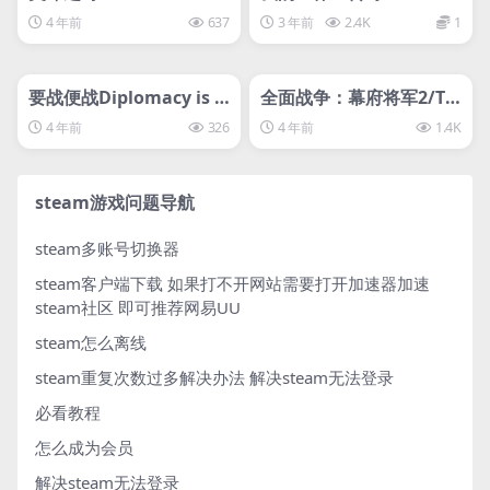
ft Legends
4 年前
637
3 年前
2.4K
1
管理发布
HOT
管理发布
HOT
svip专属
svip专属
要战便战Diplomacy is N
全面战争：幕府将军2/To
ot an Option
tal War:Shogun 2全面
4 年前
326
4 年前
1.4K
战争幕府将军2
steam游戏问题导航
steam多账号切换器
steam客户端下载
如果打不开网站需要打开加速器加速
steam社区 即可推荐网易UU
steam怎么离线
steam重复次数过多解决办法
解决steam无法登录
必看教程
怎么成为会员
解决steam无法登录