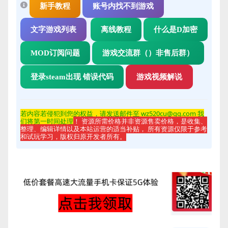
新手教程
账号内找不到游戏
文字游戏列表
离线教程
什么是D加密
MOD订阅问题
游戏交流群（）非售后群）
登录steam出现 错误代码
游戏视频解说
若内容若侵
犯到您的权益，请发送邮件至 wz520cu@qq.com 我
们将第一时间处理
！ 资源所需价格并非资源售卖价格，是收集、
整理、编辑详情以及本站运营的适当补贴， 所有资源仅限于参考
和试玩学习，版权归原开发者所有。