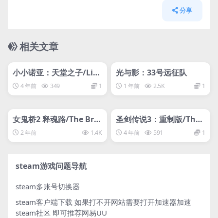
分享
相关文章
管理发布
HOT
管理发布
HOT
svip专属
svip专属
小小诺亚：天堂之子/Littl
光与影：33号远征队
e Noah: Scion of Parad
4 年前
349
1
1 年前
2.5K
1
ise
管理发布
HOT
管理发布
HOT
svip专属
svip专属
女鬼桥2 释魂路/The Brid
圣剑传说3：重制版/The
ge Curse 2: The Extrica
Holy Sword 3圣剑传说
2 年前
1.4K
4 年前
591
1
tion女鬼桥二（
2：重制版/The Holy Sw
ord 2 Remake
steam游戏问题导航
steam多账号切换器
steam客户端下载
如果打不开网站需要打开加速器加速
steam社区 即可推荐网易UU