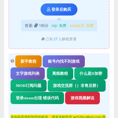
登录后购买
普通:
1积分
vip:
免费
svip会员:
免费
已有
27
人解锁查看
新手教程
账号内找不到游戏
文字游戏列表
离线教程
什么是D加密
MOD订阅问题
游戏交流群（）非售后群）
登录steam出现 错误代码
游戏视频解说
若内容若侵
犯到您的权益，请发送邮件至 wz520cu@qq.com 我