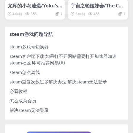
svip专属
svip专属
尤库的小岛速递/Yoku’s I
宇宙之轮姐妹会/The Cos
sland Express
mic Wheel Sisterhood
4 年前
358
1
3 年前
456
1
steam游戏问题导航
steam多账号切换器
steam客户端下载
如果打不开网站需要打开加速器加速
steam社区 即可推荐网易UU
steam怎么离线
steam重复次数过多解决办法
解决steam无法登录
必看教程
怎么成为会员
解决steam无法登录