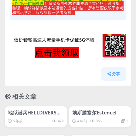
们将第一时间处理
！ 资源所需价格并非资源售卖价格，是收集、
整理、编辑详情以及本站运营的适当补贴， 所有资源仅限于参考
和试玩学习，版权归原开发者所有。
分享
相关文章
管理发布
HOT
管理发布
HOT
svip专属
svip专属
地狱潜兵HELLDIVERS™
埃斯滕塞尔Estencel
Dive Harder Edition绝
5 年前
472
4 年前
956
1
地潜兵
管理发布
HOT
管理发布
HOT