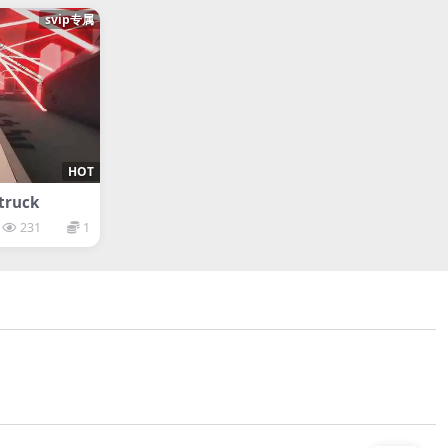
svip专属
HOT
truck
231
1