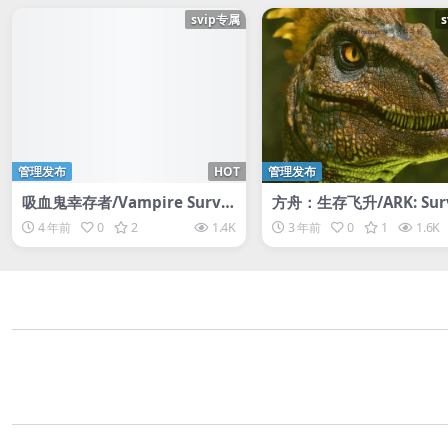
svip专属
管理发布
HOT
管理发布
吸血鬼幸存者/Vampire Surviv
方舟：生存飞升/ARK: Surv
ors
Ascended
4 年前
0
2
1.4K
3 年前
0
1
1.6K