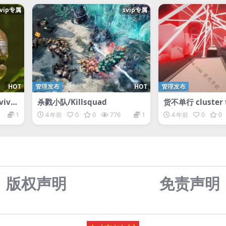
svip专属
svip专属
HOT
管理发布
HOT
管理发布
ival
杀戮小队/Killsquad
货不单行 cluster 
1
4 年前
0
0
776
1
4 年前
0
0
版权声明
免责声
明