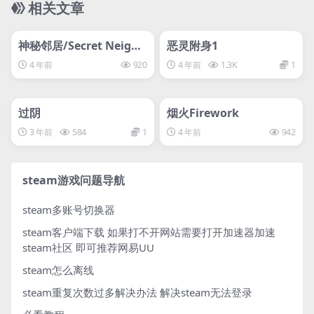
相关文章
管理发布
HOT
管理发布
HOT
svip专属
svip专属
神秘邻居/Secret Neighb
恶灵附身1
or: Hello Neighbor Mul
4 年前
920
4 年前
1.3K
1
tiplayer
管理发布
HOT
管理发布
HOT
svip专属
离线游戏平台别问
过阴
烟火Firework
3 年前
584
1
4 年前
942
steam游戏问题导航
steam多账号切换器
steam客户端下载
如果打不开网站需要打开加速器加速
steam社区 即可推荐网易UU
steam怎么离线
steam重复次数过多解决办法
解决steam无法登录