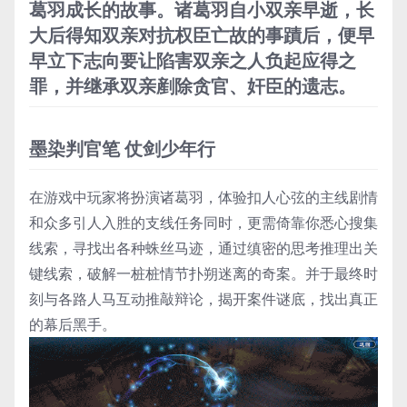
葛羽成长的故事。诸葛羽自小双亲早逝，长
大后得知双亲对抗权臣亡故的事蹟后，便早
早立下志向要让陷害双亲之人负起应得之
罪，并继承双亲剷除贪官、奸臣的遗志。
墨染判官笔 仗剑少年行
在游戏中玩家将扮演诸葛羽，体验扣人心弦的主线剧情
和众多引人入胜的支线任务同时，更需倚靠你悉心搜集
线索，寻找出各种蛛丝马迹，通过缜密的思考推理出关
键线索，破解一桩桩情节扑朔迷离的奇案。并于最终时
刻与各路人马互动推敲辩论，揭开案件谜底，找出真正
的幕后黑手。