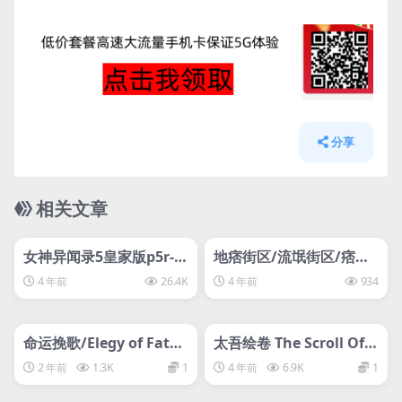
分享
相关文章
管理发布
HOT
管理发布
HOT
svip专属
svip专属
女神异闻录5皇家版p5r-D
地痞街区/流氓街区/痞子
加密
街区/Streets of Rogue
4 年前
26.4K
4 年前
934
管理发布
HOT
管理发布
HOT
svip专属
离线游戏平台别问
命运挽歌/Elegy of Fatel
太吾绘卷 The Scroll Of T
x
aiwu正式版
2 年前
1.3K
1
4 年前
6.9K
1