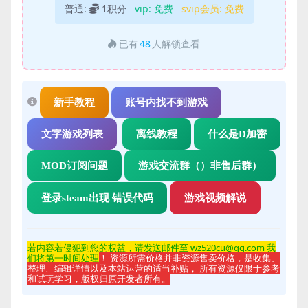
普通:
1积分
vip:
免费
svip会员:
免费
已有
48
人解锁查看
新手教程
账号内找不到游戏
文字游戏列表
离线教程
什么是D加密
MOD订阅问题
游戏交流群（）非售后群）
登录steam出现 错误代码
游戏视频解说
若内容若侵
犯到您的权益，请发送邮件至 wz520cu@qq.com 我
们将第一时间处理
！ 资源所需价格并非资源售卖价格，是收集、
整理、编辑详情以及本站运营的适当补贴， 所有资源仅限于参考
和试玩学习，版权归原开发者所有。