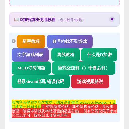
📖 D加密游戏使用教程
▼
（点击展开/收起）
🛡️ D加密游戏使用教程
什么是D加密？
新手教程
账号内找不到游戏
D加密（Denuvo）是一种游戏防篡改技术，使用此类游戏需
要特殊的操作步骤。
文字游戏列表
离线教程
什么是D加密
使用步骤：
MOD订阅问题
游戏交流群（）非售后群）
先下载并安装游戏文件
获取Steam账号和密码
登录steam出现 错误代码
游戏视频解说
使用获取的账号登录Steam客户端
获取邮箱验证码完成登录
在Steam中启动游戏即可
若内容若侵
犯到您的权益，请发送邮件至 wz520cu@qq.com 我
注意事项：
们将第一时间处理
！ 资源所需价格并非资源售卖价格，是收集、
整理、编辑详情以及本站运营的适当补贴， 所有资源仅限于参考
D加密游戏每个账号每天有使用人数限制
和试玩学习，版权归原开发者所有。
请勿修改账号密码或进行任何账号操作
游戏过程中请保持Steam在线状态