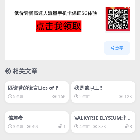
如遇到问题请联系客服
分享
相关文章
管理发布
HOT
管理发布
HOT
svip专属
匹诺曹的谎言Lies of P
我是兼职工!!
5 年前
1.5K
2 年前
1.2K
管理发布
HOT
管理发布
HOT
svip专属
偏差者
VALKYRIE ELYSIUM北欧
女神 极乐世界-D加密
3 年前
499
1
4 年前
3.7K
3