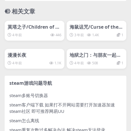
相关文章
管理发布
HOT
管理发布
HOT
svip专属
svip专属
莫塔之子/Children of M
海鼠诅咒/Curse of the S
orta/
ea Rats
4 年前
446
3 年前
1.4K
1
管理发布
HOT
管理发布
HOT
svip专属
svip专属
漫漫长夜
地狱之门：与朋友一起狂
怒/Hellstuck: Rage Wit
4 年前
1.1K
4 年前
508
1
h Your Friends
steam游戏问题导航
steam多账号切换器
steam客户端下载
如果打不开网站需要打开加速器加速
steam社区 即可推荐网易UU
steam怎么离线
steam重复次数过多解决办法
解决steam无法登录