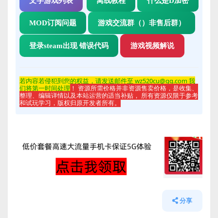
文字游戏列表
离线教程
什么是D加密
MOD订阅问题
游戏交流群（）非售后群）
登录steam出现 错误代码
游戏视频解说
若内容若侵
犯到您的权益，请发送邮件至 wz520cu@qq.com 我
们将第一时间处理
！ 资源所需价格并非资源售卖价格，是收集、
整理、编辑详情以及本站运营的适当补贴， 所有资源仅限于参考
和试玩学习，版权归原开发者所有。
分享