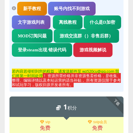
新手教程
账号内找不到游戏
文字游戏列表
离线教程
什么是D加密
MOD订阅问题
游戏交流群（）非售后群）
登录steam出现 错误代码
游戏视频解说
若内容若侵
犯到您的权益，请发送邮件至 wz520cu@qq.com 我
们将第一时间处理
！ 资源所需价格并非资源售卖价格，是收集、
整理、编辑详情以及本站运营的适当补贴， 所有资源仅限于参考
和试玩学习，版权归原开发者所有。
下载
1
积分
vip
svip会员
免费
免费