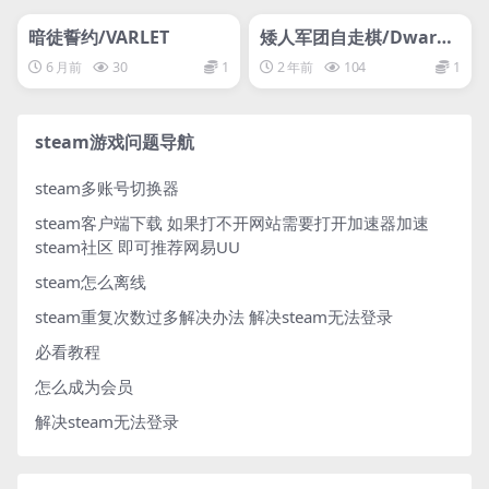
管理发布
HOT
管理发布
HOT
网盘下载游戏
网盘下载游戏
暗徒誓约/VARLET
矮人军团自走棋/Dwarve
s: Glory, Death and Lo
6 月前
30
1
2 年前
104
1
otwp
steam游戏问题导航
steam多账号切换器
steam客户端下载
如果打不开网站需要打开加速器加速
steam社区 即可推荐网易UU
steam怎么离线
steam重复次数过多解决办法
解决steam无法登录
必看教程
怎么成为会员
解决steam无法登录