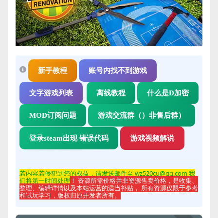
新手教程
账号内找不到游戏
文字游戏列表
离线教程
什么是D加密
MOD订阅问题
游戏交流群（）非售后群）
登录steam出现 错误代码
游戏视频解说
若内容若侵
犯到您的权益，请发送邮件至 wz520cu@qq.com 我
们将第一时间处理
！ 资源所需价格并非资源售卖价格，是收集、
整理、编辑详情以及本站运营的适当补贴， 所有资源仅限于参考
和试玩学习，版权归原开发者所有。