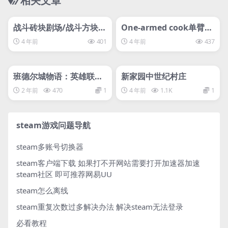
相关文章
管理发布
HOT
管理发布
HOT
svip专属
svip专属
战斗砖块剧场/战斗方块剧
One-armed cook单臂做
场/BattleBlock Theater
饭
4 年前
401
4 年前
437
管理发布
HOT
管理发布
HOT
svip专属
svip专属
班德尔城物语：英雄联盟
新家园中世纪村庄
外传/Bandle Tale: A Lea
2 年前
470
1
4 年前
1.1K
1
gue of Legends Storylx
steam游戏问题导航
steam多账号切换器
steam客户端下载
如果打不开网站需要打开加速器加速
steam社区 即可推荐网易UU
steam怎么离线
steam重复次数过多解决办法
解决steam无法登录
必看教程