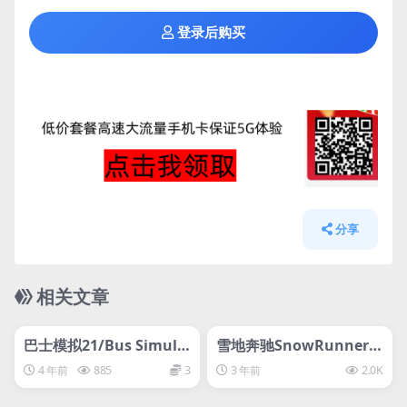
登录后购买
分享
相关文章
管理发布
HOT
管理发布
HOT
svip专属
svip专属
巴士模拟21/Bus Simula
雪地奔驰SnowRunner –
tor 21-D加密
Premium Edition
4 年前
885
3
3 年前
2.0K
管理发布
HOT
管理发布
HOT