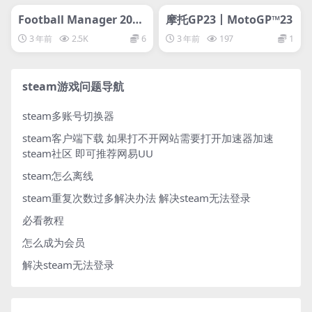
svip专属
svip专属
Football Manager 2024
摩托GP23丨MotoGP™23
足球经理2024FM2024
3 年前
2.5K
6
3 年前
197
1
steam游戏问题导航
steam多账号切换器
steam客户端下载
如果打不开网站需要打开加速器加速
steam社区 即可推荐网易UU
steam怎么离线
steam重复次数过多解决办法
解决steam无法登录
必看教程
怎么成为会员
解决steam无法登录