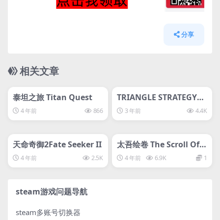
分享
相关文章
管理发布
HOT
管理发布
HOT
svip专属
svip专属
泰坦之旅 Titan Quest
TRIANGLE STRATEGY三
角战略-D加密
4 年前
866
3 年前
4.4K
管理发布
HOT
管理发布
HOT
svip专属
离线游戏平台别问
天命奇御2Fate Seeker II
太吾绘卷 The Scroll Of T
aiwu正式版
4 年前
2.5K
4 年前
6.9K
1
steam游戏问题导航
steam多账号切换器