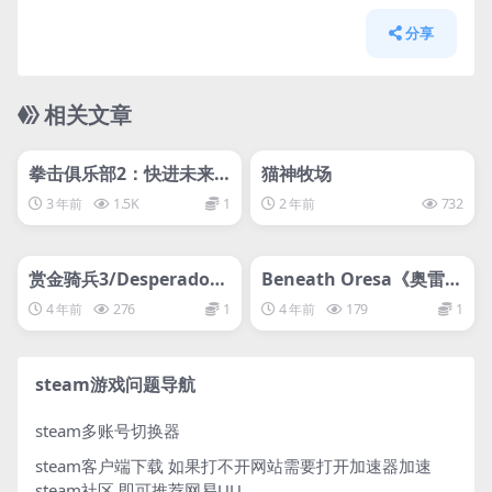
分享
相关文章
管理发布
HOT
管理发布
HOT
svip专属
svip专属
拳击俱乐部2：快进未来/
猫神牧场
Punch Club 2: Fast For
3 年前
1.5K
1
2 年前
732
ward
管理发布
HOT
管理发布
HOT
svip专属
svip专属
赏金骑兵3/Desperados I
Beneath Oresa《奥雷萨
II
之下
4 年前
276
1
4 年前
179
1
steam游戏问题导航
steam多账号切换器
steam客户端下载
如果打不开网站需要打开加速器加速
steam社区 即可推荐网易UU