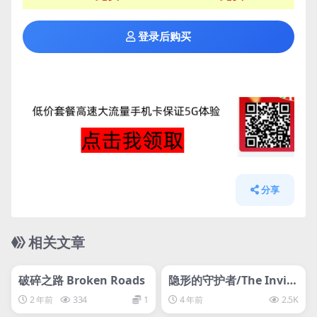
登录后购买
分享
相关文章
管理发布
HOT
管理发布
HOT
svip专属
离线游戏平台别问
破碎之路 Broken Roads
隐形的守护者/The Invisi
ble Guardian隐形守护者
2 年前
334
1
4 年前
2.5K