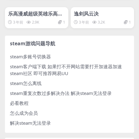
管理发布
HOT
管理发布
HOT
svip专属
入库游戏
乐高漫威超级英雄乐高漫
逸剑风云决
威超级英雄 / LEGO Marv
3 年前
2.9K
1
3 年前
3.2K
1
el™ Super Heroes
steam游戏问题导航
steam多账号切换器
steam客户端下载
如果打不开网站需要打开加速器加速
steam社区 即可推荐网易UU
steam怎么离线
steam重复次数过多解决办法
解决steam无法登录
必看教程
怎么成为会员
解决steam无法登录