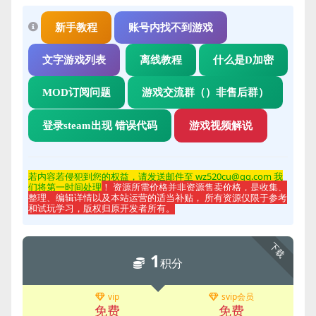
新手教程
账号内找不到游戏
文字游戏列表
离线教程
什么是D加密
MOD订阅问题
游戏交流群（）非售后群）
登录steam出现 错误代码
游戏视频解说
若内容若侵
犯到您的权益，请发送邮件至 wz520cu@qq.com 我
们将第一时间处理
！ 资源所需价格并非资源售卖价格，是收集、
整理、编辑详情以及本站运营的适当补贴， 所有资源仅限于参考
和试玩学习，版权归原开发者所有。
下载
1
积分
vip
svip会员
免费
免费