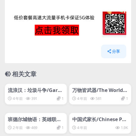
分享
相关文章
管理发布
HOT
管理发布
HOT
svip专属
svip专属
流浪汉：垃圾斗争/Garba
万物皆武器/The World is
ge
Your Weapon
4 年前
391
1
4 年前
581
1
管理发布
HOT
管理发布
HOT
svip专属
svip专属
班德尔城物语：英雄联盟
中国式家长/Chinese Par
外传/Bandle Tale: A Lea
ents
2 年前
469
1
4 年前
1.9K
gue of Legends Storylx