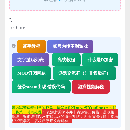
“]
[/rihide]
新手教程
账号内找不到游戏
文字游戏列表
离线教程
什么是D加密
MOD订阅问题
游戏交流群（）非售后群）
登录steam出现 错误代码
游戏视频解说
若内容若侵
犯到您的权益，请发送邮件至 wz520cu@qq.com 我
们将第一时间处理
！ 资源所需价格并非资源售卖价格，是收集、
整理、编辑详情以及本站运营的适当补贴， 所有资源仅限于参考
和试玩学习，版权归原开发者所有。