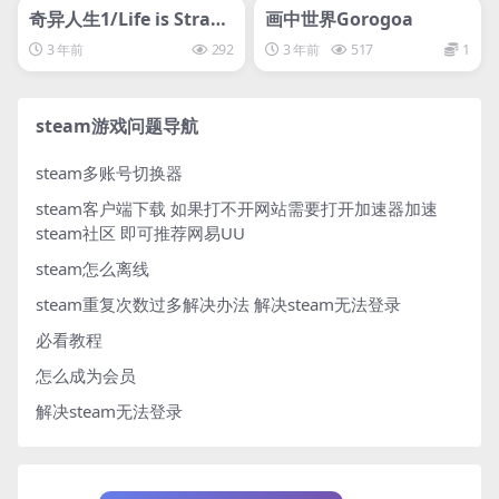
svip专属
svip专属
奇异人生1/Life is Strang
画中世界Gorogoa
e – Episode 1
3 年前
292
3 年前
517
1
steam游戏问题导航
steam多账号切换器
steam客户端下载
如果打不开网站需要打开加速器加速
steam社区 即可推荐网易UU
steam怎么离线
steam重复次数过多解决办法
解决steam无法登录
必看教程
怎么成为会员
解决steam无法登录