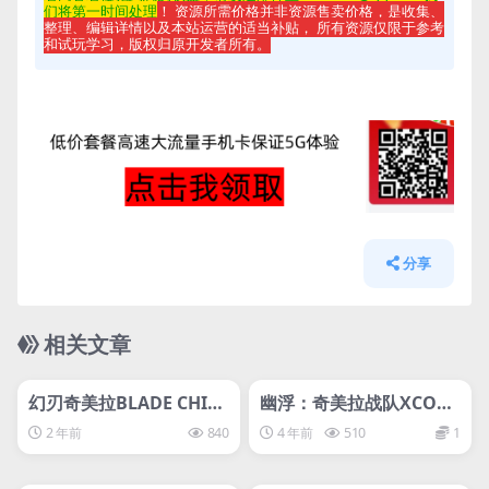
们将第一时间处理
！ 资源所需价格并非资源售卖价格，是收集、
整理、编辑详情以及本站运营的适当补贴， 所有资源仅限于参考
和试玩学习，版权归原开发者所有。
分享
相关文章
管理发布
HOT
管理发布
HOT
svip专属
svip专属
幻刃奇美拉BLADE CHIM
幽浮：奇美拉战队XCOM
ERA
®: Chimera Squad
2 年前
840
4 年前
510
1
管理发布
HOT
管理发布
HOT