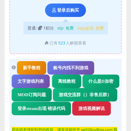
登录后购买
普通:
1积分
vip:
免费
svip会员:
免费
已有
523
人解锁查看
新手教程
账号内找不到游戏
文字游戏列表
离线教程
什么是D加密
MOD订阅问题
游戏交流群（）非售后群）
登录steam出现 错误代码
游戏视频解说
若内容若侵
犯到您的权益，请发送邮件至 wz520cu@qq.com 我