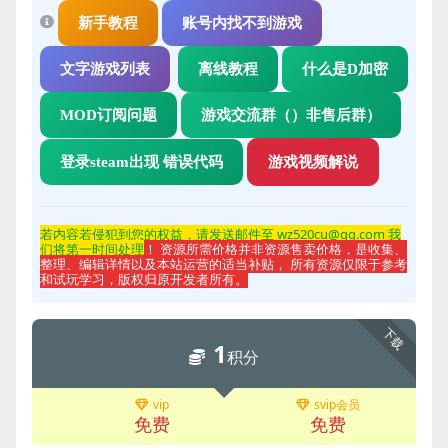
新手教程
账号内找不到游戏
文字游戏列表
离线教程
什么是D加密
MOD订阅问题
游戏交流群（）非售后群）
登录steam出现 错误代码
游戏视频解说
若内容若侵
犯到您的权益，请发送邮件至 wz520cu@qq.com 我
们将第一时间处理
！ 资源所需价格并非资源售卖价格，是收集、
整理、编辑详情以及本站运营的适当补贴， 所有资源仅限于参考
和试玩学习，版权归原开发者所有。
下载
1
积分
vip
svip会员
免费
免费