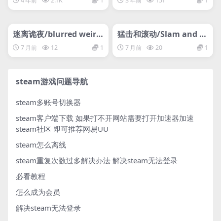
4 年前
2.1K
1
3 年前
151
1
Odyssey
管理发布
HOT
管理发布
HOT
网盘下载游戏
网盘下载游戏
迷离诡夜/blurred weird
猛击和滚动/Slam and R
night
oll
7 月前
12
1
7 月前
20
1
steam游戏问题导航
steam多账号切换器
steam客户端下载
如果打不开网站需要打开加速器加速
steam社区 即可推荐网易UU
steam怎么离线
steam重复次数过多解决办法
解决steam无法登录
必看教程
怎么成为会员
解决steam无法登录