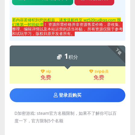
若内容若侵
犯到您的权益，请发送邮件至 wz520cu@qq.com 我
们将第一时间处理
！ 资源所需价格并非资源售卖价格，是收集、
整理、编辑详情以及本站运营的适当补贴， 所有资源仅限于参考
和试玩学习，版权归原开发者所有。
下载
1
积分
vip
svip会员
免费
免费
登录后购买
D加密游戏:
steam官方名额限制，如果不了解你可以百
度一下，官方限制5个名额