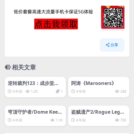
分享
相关文章
管理发布
HOT
管理发布
HOT
svip专属
svip专属
逆转裁判123：成步堂精
阿涛《Marooners》
选集/Phoenix Wright：
4 年前
1.2K
1
4 年前
248
Ace Attorney Trilogy
管理发布
HOT
管理发布
HOT
svip专属
svip专属
穹顶守护者/Dome Keep
盗贼遗产2/Rogue Legac
er
y 2
4 年前
1.1K
4 年前
730