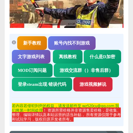
新手教程
账号内找不到游戏
文字游戏列表
离线教程
什么是D加密
MOD订阅问题
游戏交流群（）非售后群）
登录steam出现 错误代码
游戏视频解说
若内容若侵
犯到您的权益，请发送邮件至 wz520cu@qq.com 我
们将第一时间处理
！ 资源所需价格并非资源售卖价格，是收集、
整理、编辑详情以及本站运营的适当补贴， 所有资源仅限于参考
和试玩学习，版权归原开发者所有。