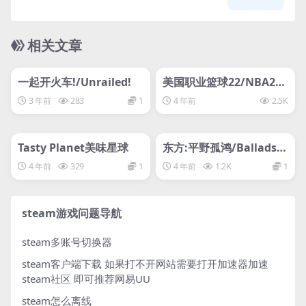
相关文章
管理发布
HOT
管理发布
HOT
svip专属
svip专属
一起开火车!/Unrailed!
美国职业篮球22/NBA2K
22
3 年前
283
1
4 年前
2.5K
管理发布
HOT
管理发布
HOT
svip专属
svip专属
Tasty Planet美味星球
东方:平野孤鸿/Ballads o
f Hongye
4 年前
329
1
4 年前
1.2K
1
steam游戏问题导航
steam多账号切换器
steam客户端下载
如果打不开网站需要打开加速器加速
steam社区 即可推荐网易UU
steam怎么离线