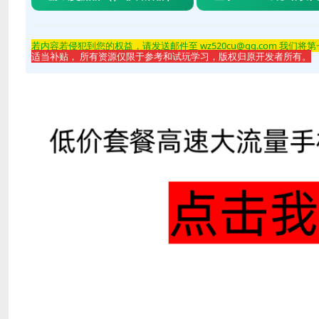
先下载并安装游戏文件
获取Steam账号和密码
若内容若侵
犯到您的权益，请发送邮件至 wz520cu@qq.com 我们将
使用获取的账号登录Steam客户端
适当补贴， 所有资源仅限于参考和试玩学习，版权归原开发者所有。
获取邮箱验证码完成登录
在Steam中启动游戏即可
注意事项：
D加密游戏每个账号每天有使用人数限制
请勿修改账号密码或进行任何账号操作
游戏过程中请保持Steam在线状态
如遇到问题请联系客服