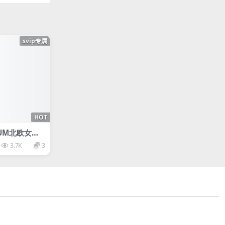
svip专属
HOT
SIUM北欧女神
3.7K
3