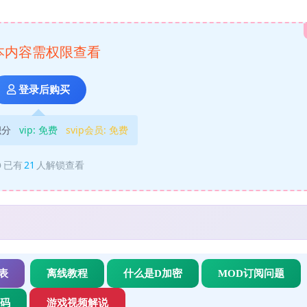
本内容需权限查看
登录后购买
积分
vip:
免费
svip会员:
免费
已有
21
人解锁查看
表
离线教程
什么是D加密
MOD订阅问题
的操作步骤。
代码
游戏视频解说