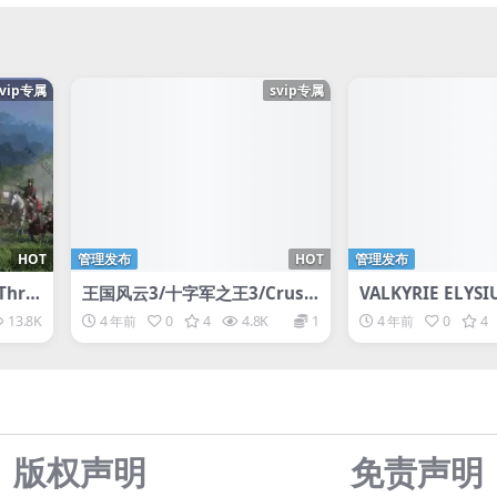
svip专属
svip专属
HOT
管理发布
HOT
管理发布
Thre
王国风云3/十字军之王3/Crusa
VALKYRIE ELY
-D加密
der Kings III王国风云2/十字
极乐世界-D加密
13.8K
4 年前
0
4
4.8K
1
4 年前
0
4
军之王2/Crusader Kings2/CK
3
版权声明
免责声
明