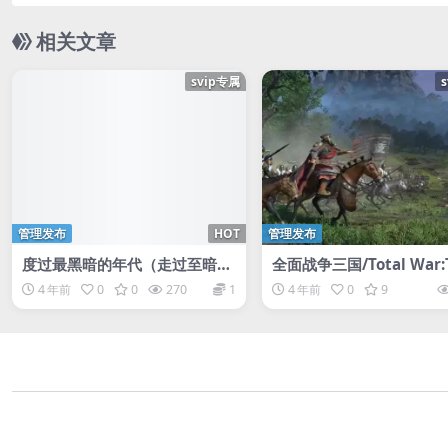
相关文章
svip专属
管理发布
HOT
管理发布
度过最黑暗的年代（走过至暗时
全面战争三国/Total War:
刻）
e Kingdoms/全战三国/
4 年前
0
0
270
1
4 年前
0
9
游戏