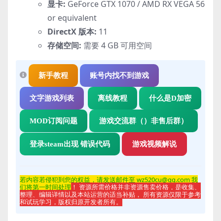
显卡:
GeForce GTX 1070 / AMD RX VEGA 56
or equivalent
DirectX 版本:
11
存储空间:
需要 4 GB 可用空间
新手教程
账号内找不到游戏
文字游戏列表
离线教程
什么是D加密
MOD订阅问题
游戏交流群（）非售后群）
登录steam出现 错误代码
游戏视频解说
若内容若侵
犯到您的权益，请发送邮件至 wz520cu@qq.com 我
们将第一时间处理
！ 资源所需价格并非资源售卖价格，是收集、
整理、编辑详情以及本站运营的适当补贴， 所有资源仅限于参考
和试玩学习，版权归原开发者所有。