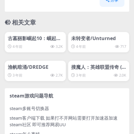
分享
相关文章
管理发布
HOT
管理发布
HOT
svip专属
svip专属
古墓丽影崛起10：崛起20
未转变者/Unturned
周年版/Rise of the Tom
4 年前
3.2K
4 年前
717
b Raider: 20 Year Celeb
管理发布
ration古墓丽影10
HOT
管理发布
HOT
svip专属
svip专属
渔帆暗涌/DREDGE
搜魔人：英雄联盟传奇 (T
he Mageseeker: A Leag
3 年前
2.7K
3 年前
2.0K
ue of Legends Story)
steam游戏问题导航
steam多账号切换器
steam客户端下载
如果打不开网站需要打开加速器加速
steam社区 即可推荐网易UU
steam怎么离线