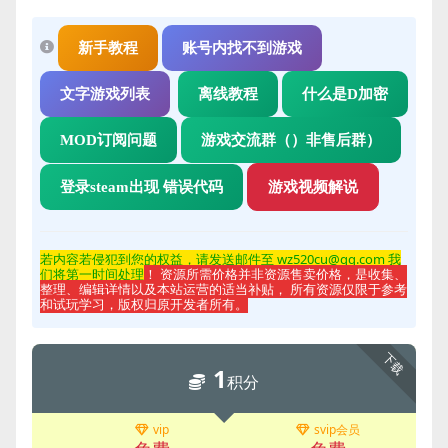
新手教程
账号内找不到游戏
文字游戏列表
离线教程
什么是D加密
MOD订阅问题
游戏交流群（）非售后群）
登录steam出现 错误代码
游戏视频解说
若内容若侵
犯到您的权益，请发送邮件至 wz520cu@qq.com 我
们将第一时间处理
！ 资源所需价格并非资源售卖价格，是收集、
整理、编辑详情以及本站运营的适当补贴， 所有资源仅限于参考
和试玩学习，版权归原开发者所有。
下载
1
积分
vip
svip会员