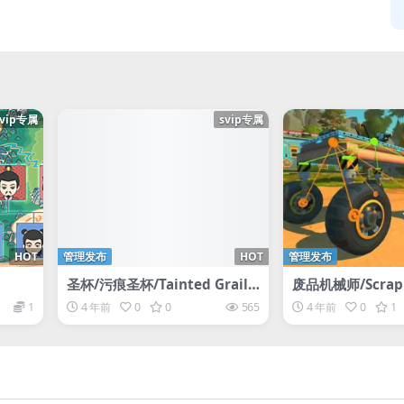
svip专属
svip专属
HOT
管理发布
HOT
管理发布
圣杯/污痕圣杯/Tainted Grail:
废品机械师/Scrap 
Conquest
=L加密
1
4 年前
0
0
565
4 年前
0
1