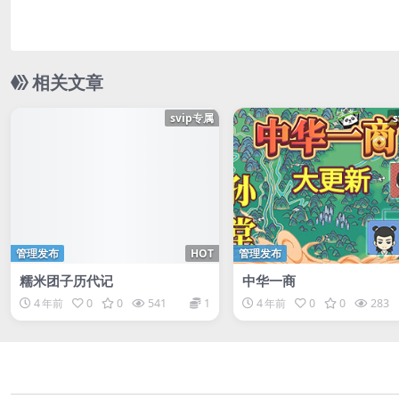
相关文章
svip专属
管理发布
HOT
管理发布
糯米团子历代记
中华一商
4 年前
0
0
541
1
4 年前
0
0
283