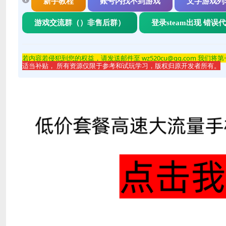
新手教程
账号内找不到游戏
文字游戏列
游戏交流群（）非售后群）
登录steam出现 错误
若内容若侵
犯到您的权益，请发送邮件至 wz520cu@qq.com 我们将
适当补贴， 所有资源仅限于参考和试玩学习，版权归原开发者所有。