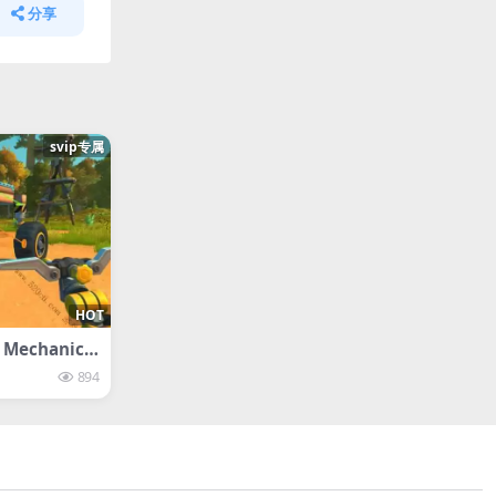
分享
svip专属
HOT
Mechanic-l
894