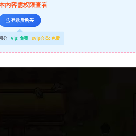
本内容需权限查看
登录后购买
积分
vip:
免费
svip会员:
免费