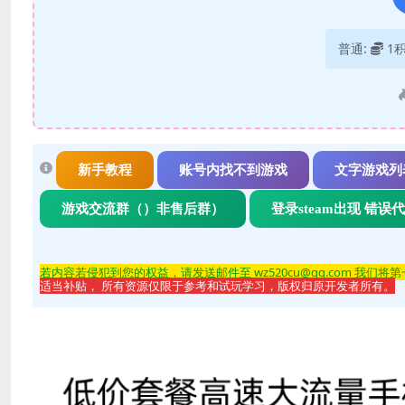
普通:
1
新手教程
账号内找不到游戏
文字游戏列
游戏交流群（）非售后群）
登录steam出现 错误
若内容若侵
犯到您的权益，请发送邮件至 wz520cu@qq.com 我们将
适当补贴， 所有资源仅限于参考和试玩学习，版权归原开发者所有。