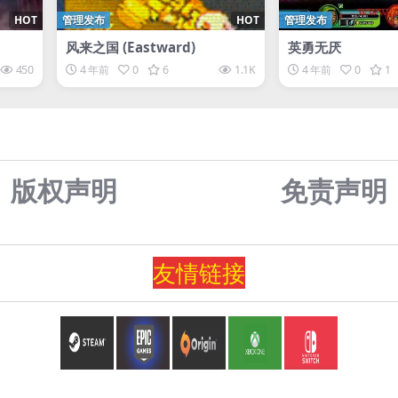
HOT
管理发布
HOT
管理发布
风来之国 (Eastward)
英勇无厌
450
4 年前
0
6
1.1K
4 年前
0
1
版权声明
免责声
明
友情
链
接