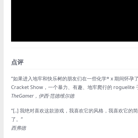
点评
“如果进入地牢和快乐树的朋友们在一些化学* x 期间怀孕
Cracket Show，一个暴力、有趣、地牢爬行的 roguelite
TheGamer，伊西·范德维尔德
“[..] 我绝对喜欢这款游戏，我喜欢它的风格，我喜欢
了。”
西弗德