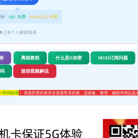
积分
vip:
免费
svip会员:
免费
已有
1
人解锁查看
表
离线教程
什么是D加密
MOD订阅问题
代码
游戏视频解说
第一时间处理
！ 资源所需价格并非资源售卖价格，是收集、整理、编辑详情以及