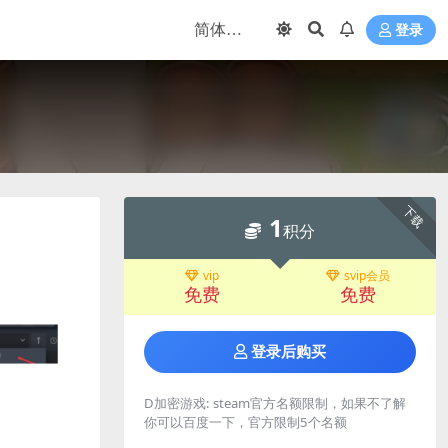
登录
下载
1
积分
vip
svip会员
免费
免费
登录后购买
D加密游戏:
steam官方名额限制，如果不了解
你可以百度一下，官方限制5个名额