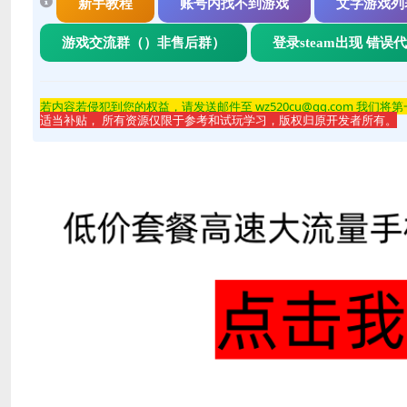
新手教程
账号内找不到游戏
文字游戏列
游戏交流群（）非售后群）
登录steam出现 错误
若内容若侵
犯到您的权益，请发送邮件至 wz520cu@qq.com 我们将
适当补贴， 所有资源仅限于参考和试玩学习，版权归原开发者所有。