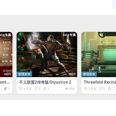
svip专属
svip专属
HOT
管理发布
HOT
管理发布
ontr
不义联盟2传奇版/Injustice 2
Threefold Rec
约 2
1
4 年前
0
1
994
2 年前
0
1