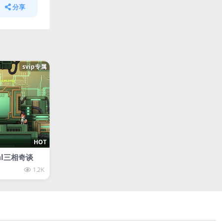
分享
svip专属
HOT
ital三相奇谈
1.2K