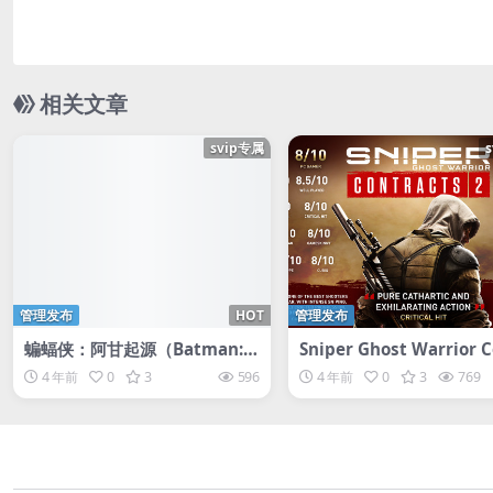
相关文章
svip专属
管理发布
HOT
管理发布
蝙蝠侠：阿甘起源（Batman: A
Sniper Ghost Warrior C
rkham OriginsBatman™: Ar
acts 2狙击手：幽灵战士契
4 年前
0
3
596
4 年前
0
3
769
kham Knight