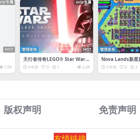
svip专属
svip专属
HOT
管理发布
HOT
管理发布
天行者传奇LEGO® Star Wars
Nova Lands新
™: The Skywalker Saga
1.5K
4 年前
0
1
2.2K
3 年前
0
2
版权声明
免责声
明
友情
链
接