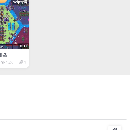
svip专属
HOT
星群岛
1.2K
1