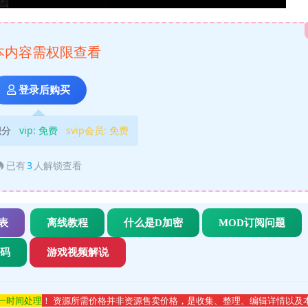
本内容需权限查看
登录后购买
积分
vip:
免费
svip会员:
免费
已有
3
人解锁查看
表
离线教程
什么是D加密
MOD订阅问题
代码
游戏视频解说
第一时间处理
！ 资源所需价格并非资源售卖价格，是收集、整理、编辑详情以及