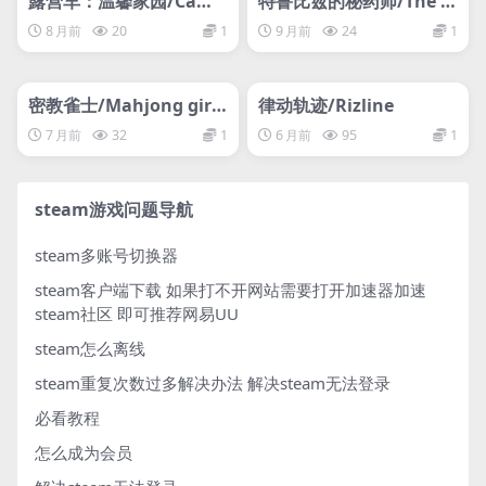
露营车：温馨家园/Camp
特鲁比兹的秘药师/The A
er Van: Make it Home
pothecary of Trubiz
8 月前
20
1
9 月前
24
1
管理发布
HOT
管理发布
HOT
网盘下载游戏
网盘下载游戏
密教雀士/Mahjong girl
律动轨迹/Rizline
Kshity-Gurpa
7 月前
32
1
6 月前
95
1
steam游戏问题导航
steam多账号切换器
steam客户端下载
如果打不开网站需要打开加速器加速
steam社区 即可推荐网易UU
steam怎么离线
steam重复次数过多解决办法
解决steam无法登录
必看教程
怎么成为会员