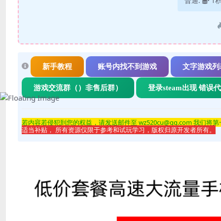
普通:
1
新手教程
账号内找不到游戏
文字游戏列
游戏交流群（）非售后群）
登录steam出现 错误
若内容若侵
犯到您的权益，请发送邮件至 wz520cu@qq.com 我们将
适当补贴， 所有资源仅限于参考和试玩学习，版权归原开发者所有。