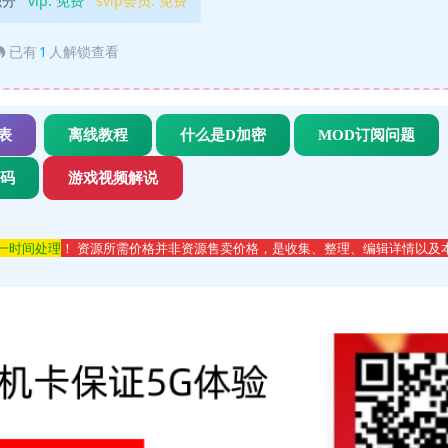
积分
vip:
免费
svip会员:
免费
已有
1
人解锁查看
表
离线教程
什么是D加密
MOD订阅问题
代码
游戏视频解说
第一时间处理
！ 资源所需价格并非资源售卖价格，是收集、整理、编辑详情以及