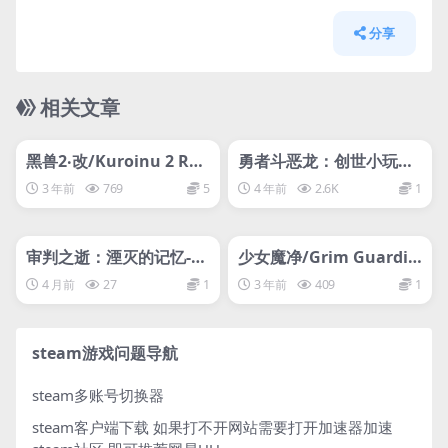
分享
相关文章
管理发布
HOT
管理发布
HOT
网盘下载游戏
支持网络联机
黑兽2‧改/Kuroinu 2 Red
勇者斗恶龙：创世小玩家
ux
2
3 年前
769
5
4 年前
2.6K
1
管理发布
HOT
管理发布
HOT
网盘下载游戏
网盘下载游戏
审判之逝：湮灭的记忆-虚
少女魔净/Grim Guardia
拟机版/Lost Judgment
ns: Demon Purge
4 月前
27
1
3 年前
409
1
HYPERVISOR
steam游戏问题导航
steam多账号切换器
steam客户端下载
如果打不开网站需要打开加速器加速