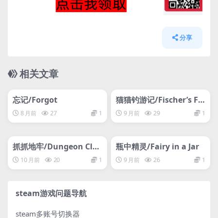
分享
相关文章
管理发布
HOT
管理发布
HOT
网盘下载游戏
网盘下载游戏
忘记/Forgot
猫猫钓游记/Fischer’s Fis
hing Journey
8 月前
27
1
9 月前
29
1
管理发布
HOT
管理发布
HOT
网盘下载游戏
网盘下载游戏
抓抓地牢/Dungeon Cla
瓶中精灵/Fairy in a Jar
wler
10 月前
20
1
9 月前
26
1
steam游戏问题导航
steam多账号切换器