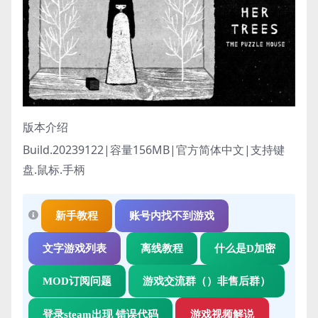
版本介绍
Build.20239122|容量156MB|官方简体中文|支持键
盘.鼠标.手柄
新手教程
账号内找不到游戏
文字游戏列表
离线教程
什么是D加密
MOD订阅问题
游戏交流群（）非售后群）
登录steam出现 错误代码
游戏视频解说