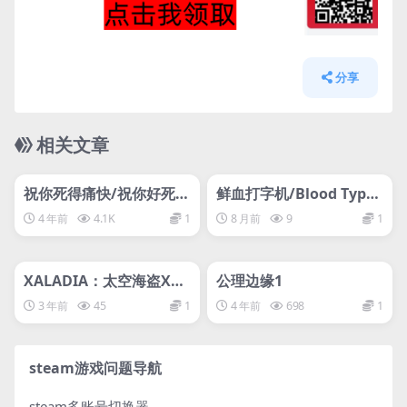
分享
相关文章
管理发布
HOT
管理发布
HOT
网盘下载游戏
网盘下载游戏
祝你死得痛快/祝你好死/
鲜血打字机/Blood Typer
Have a Nice Death
s
4 年前
4.1K
1
8 月前
9
1
管理发布
HOT
管理发布
HOT
网盘下载游戏
网盘下载游戏
XALADIA：太空海盗X2
公理边缘1
的崛起/XALADIA: Rise o
3 年前
45
1
4 年前
698
1
f the Space Pirates X2
steam游戏问题导航
steam多账号切换器