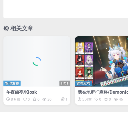
相关文章
管理发布
HOT
管理发布
午夜凶亭/Kiosk
我在地府打麻将/Demonic
hjong
8 月前
0
0
30
1
5 月前
0
0
46