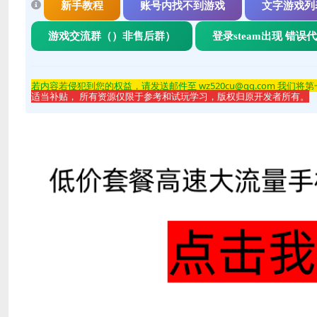
新手教程
账号内找不到游戏
文字游戏列
游戏交流群（）非售后群）
登录steam出现 错误
若内容若侵
犯到您的权益，请发送邮件至 wz520cu@qq.com 我们将
适当补贴， 所有资源仅限于参考和试玩学习，版权归原开发者所有。