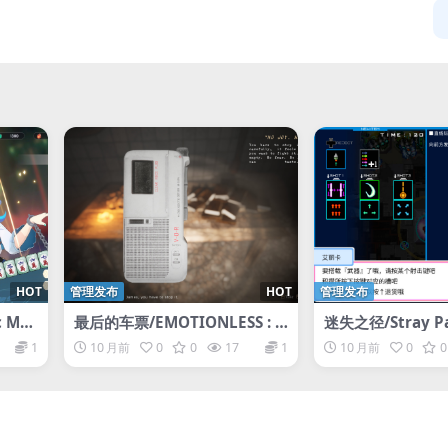
HOT
管理发布
HOT
管理发布
 Ma
最后的车票/EMOTIONLESS : T
迷失之径/Stray P
he Last Ticket
1
10 月前
0
0
17
1
10 月前
0
0