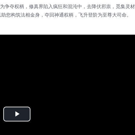
戏。为争夺权柄，修真界陷入疯狂和混沌中，去降伏邪祟，觅集灵
以助您构筑法相金身，夺回神通权柄，飞升登阶为至尊大司命。
Play
Video