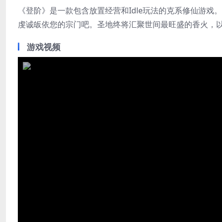
《登阶》是一款包含放置经营和Idle玩法的克系修仙游
虔诚皈依您的宗门吧。圣地终将汇聚世间最旺盛的香火，
游戏视频