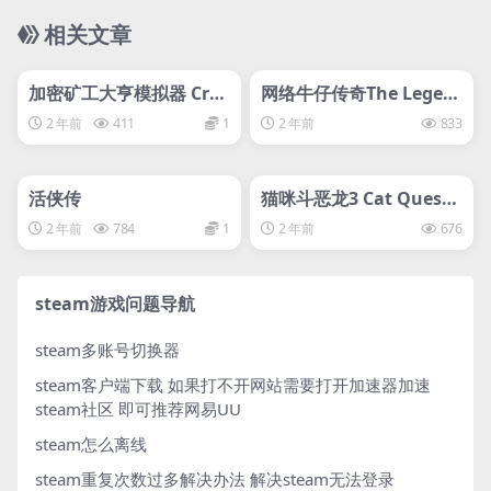
相关文章
管理发布
HOT
管理发布
HOT
加密矿工大亨模拟器 Cryp
网络牛仔传奇The Legen
to Miner Tycoon Simul
d of Cyber Cowboy
2 年前
411
1
2 年前
833
ator
管理发布
HOT
管理发布
HOT
活侠传
猫咪斗恶龙3 Cat Quest I
II
2 年前
784
1
2 年前
676
steam游戏问题导航
steam多账号切换器
steam客户端下载
如果打不开网站需要打开加速器加速
steam社区 即可推荐网易UU
steam怎么离线
steam重复次数过多解决办法
解决steam无法登录