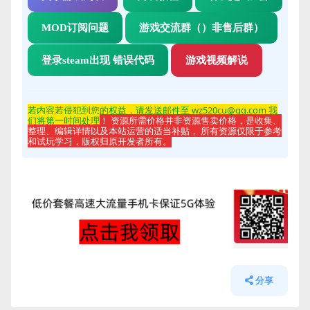
MOD订阅问题
游戏交流群（）非售后群）
登录steam出现 错误代码
游戏视频解说
若内容若侵
犯到您的权益，请发送邮件至 wz520cu@qq.com 我
们将第一时间处理
！ 资源所需价格并非资源售卖价格，是收集、
整理、编辑详情以及本站运营的适当补贴， 所有资源仅限于参考
和试玩学习，版权归原开发者所有。
分享