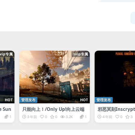
svip专属
svip专属
HOT
管理发布
HOT
管理发布
e Sun
只能向上！/Only Up!向上云端
邪恶冥刻Inscrypt
1
3 年前
0
0
3.2K
1
4 年前
0
3