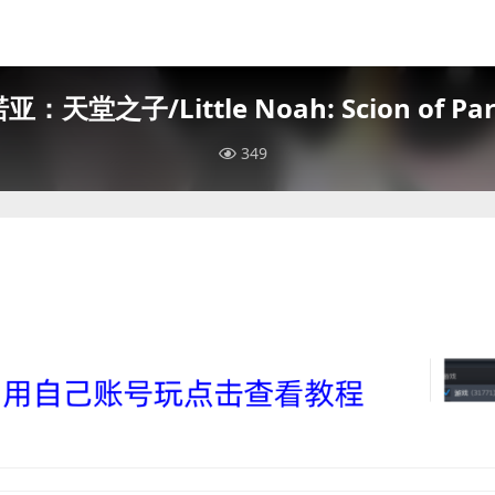
：天堂之子/Little Noah: Scion of Par
349