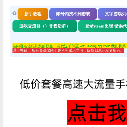
新手教程
账号内找不到游戏
文字游戏列
游戏交流群（）非售后群）
登录steam出现 错误
若内容若侵
犯到您的权益，请发送邮件至 wz520cu@qq.com 我们将
适当补贴， 所有资源仅限于参考和试玩学习，版权归原开发者所有。